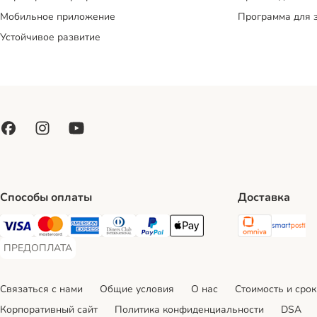
Мобильное приложение
Программа для 
Устойчивое развитие
Способы оплаты
Доставка
Omniva S
Sm
Visa Payment Method
Mastercard Payment Method
American Express Payment Method
Diners Club Payment Method
PayPal Payment Method
Apple Pay Payment Method
ПРЕДОПЛАТА
ПРЕДОПЛАТА Payment Method
Связаться с нами
Общие условия
О нас
Стоимость и срок
Корпоративный сайт
Политика конфиденциальности
DSA