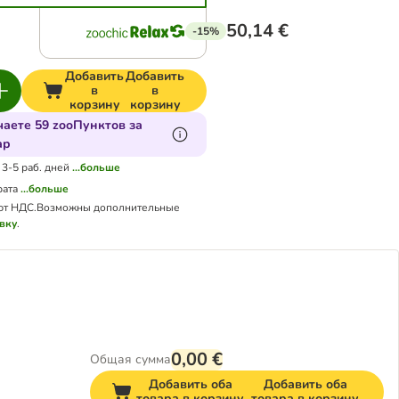
50,14 €
-15%
Добавить
Добавить
в
в
корзину
корзину
аете 59 zooПунктов за
ар
 3-5 раб. дней
...больше
рата
...больше
ют НДС.
Возможны дополнительные
вку
.
0,00 €
Общая сумма
Добавить оба
Добавить оба
товара в корзину
товара в корзину