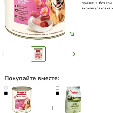
принятия, без сои
экономупаковке 2
Покупайте вместе:
animonda GranCarno Original Adult, 24 x 800 г
Purizon Adult с ягнятиной и ло