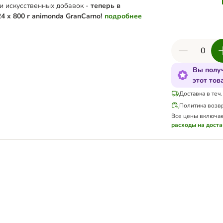
 и искусственных добавок -
теперь в
4 x 800 г animonda GranCarno!
подробнее
Вы получ
этот тов
Доставка в теч.
Политика возв
Все цены включа
расходы на доста
сосем, беззерновой