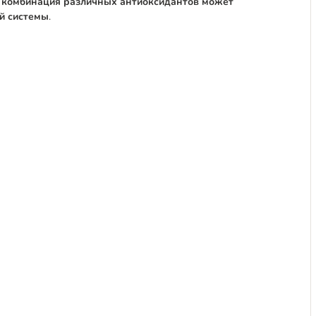
комбинация различных антиоксидантов может
й системы
.