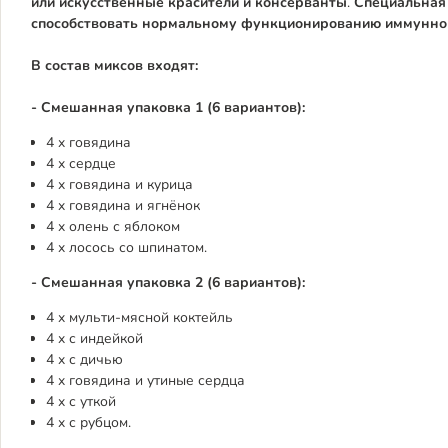
или искусственные красители и консерванты
.
Специальная 
способствовать нормальному функционированию иммунно
В состав миксов входят:
- Смешанная упаковка 1 (6 вариантов):
4 x говядина
4 x сердце
4 x говядина и курица
4 x говядина и ягнёнок
4 x олень с яблоком
4 x лосось со шпинатом.
- Смешанная упаковка 2 (6 вариантов):
4 x мульти-мясной коктейль
4 x с индейкой
4 x с дичью
4 x говядина и утиные сердца
4 x с уткой
4 x с рубцом.