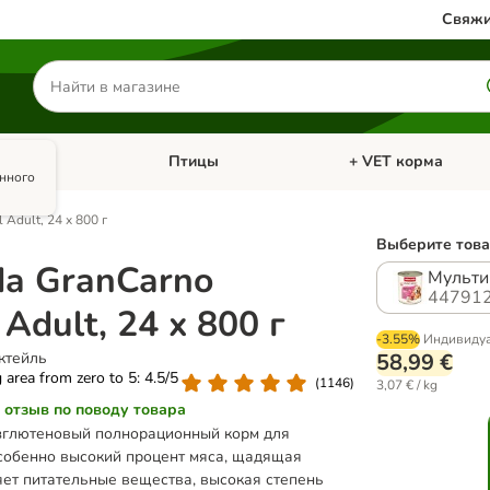
Свяжи
Поиск
товаров
олики
Птицы
+ VET корма
атегории: Кошки
Откройте меню категории: Грызуны и кролики
Откройте меню катег
анного
 Adult, 24 x 800 г
Выберите това
da GranCarno
Мульти
447912
 Adult, 24 x 800 г
-3.55%
Индивиду
ктейль
58,99 €
g area from zero to 5: 4.5/5
(
1146
)
3,07 € / kg
 отзыв по поводу товара
зглютеновый полнорационный корм для
особенно высокий процент мяса, щадящая
яет питательные вещества, высокая степень