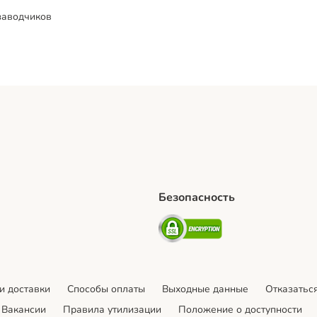
заводчиков
Безопасность
hipping Method
artPosti Shipping Method
Security
и доставки
Cпособы оплаты
Выходные данные
Отказаться
Вакансии
Правила утилизации
Положение о доступности