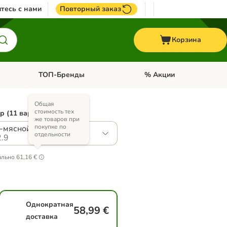
тесь с нами
Повторный заказ
Корзина
ТОП-Бренды
% Акции
ории: Птицы
Откройте меню категории: + VET корма
Откройте меню категории
Общая
стоимость тех
р (11 вариантов)
же товаров при
покупке по
-мясной коктейль
отдельности
.9
ально
61,16 €
Однократная
58,99 €
доставка