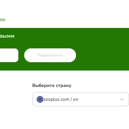
вки
рвыми
Подписаться
Выберите страну
zooplus.com / en