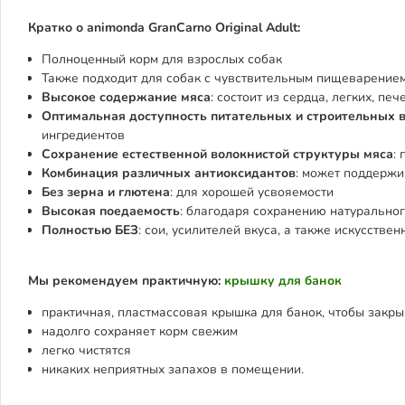
Кратко о animonda GranCarno Original Adult:
Полноценный корм для взрослых собак
Также подходит для собак с чувствительным пищеварением
Высокое содержание мяса
: состоит из сердца, легких, п
Оптимальная доступность питательных и строительных 
ингредиентов
Сохранение естественной волокнистой структуры мяса
:
Комбинация различных антиоксидантов
: может поддерж
Без зерна и глютена
: для хорошей усвояемости
Высокая поедаемость
: благодаря сохранению натуральног
Полностью БЕЗ
: сои, усилителей вкуса, а также искусстве
Мы рекомендуем практичную:
крышку для банок
практичная, пластмассовая крышка для банок, чтобы закр
надолго сохраняет корм свежим
легко чистятся
никаких неприятных запахов в помещении.