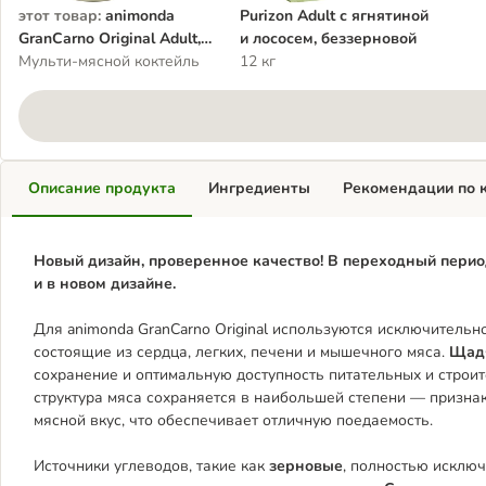
этот товар
:
animonda
Purizon Adult с ягнятиной
GranCarno Original Adult,
и лососем, беззерновой
24 x 800 г
Мульти-мясной коктейль
12 кг
Описание продукта
Ингредиенты
Рекомендации по 
Новый дизайн, проверенное качество! В переходный перио
и в новом дизайне.
Для animonda GranCarno Original используются исключитель
состоящие из сердца, легких, печени и мышечного мяса.
Щадя
сохранение и оптимальную доступность питательных и строи
структура мяса сохраняется в наибольшей степени — признак
мясной вкус, что обеспечивает отличную поедаемость.
Источники углеводов, такие как
зерновые
,
полностью исключ