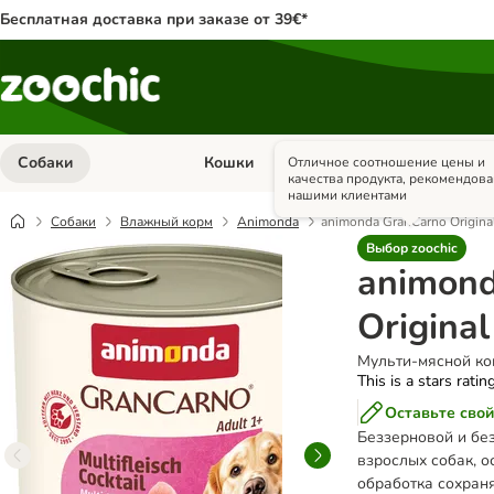
Бесплатная доставка при заказе от 39€*
Собаки
Кошки
Грызуны и кр
Отличное соотношение цены и
Откройте меню категории: Собаки
Откройте меню к
качества продукта, рекомендов
нашими клиентами
Собаки
Влажный корм
Animonda
animonda GranCarno Original
Выбор zoochic
animon
Original
Мульти-мясной ко
This is a stars ratin
Оставьте свой
Беззерновой и бе
взрослых собак, 
обработка сохран