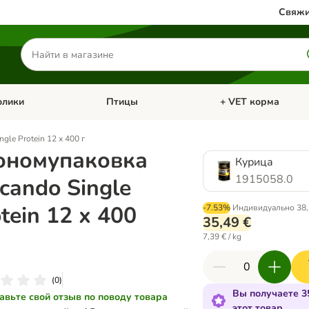
Свяжи
Поиск
товаров
олики
Птицы
+ VET корма
атегории: Кошки
Откройте меню категории: Грызуны и кролики
Откройте меню катег
gle Protein 12 х 400 г
ономупаковка
Курица
1915058.0
cando Single
tein 12 х 400
-7.53%
Индивидуально
38,
35,49 €
7,39 € / kg
(
0
)
Вы получаете 3
авьте свой отзыв по поводу товара
этот товар