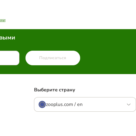
вки
рвыми
Подписаться
Выберите страну
zooplus.com / en