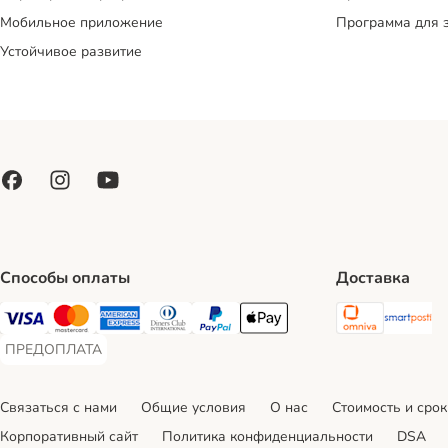
Мобильное приложение
Программа для 
Устойчивое развитие
Способы оплаты
Доставка
Omniva S
Sm
Visa Payment Method
Mastercard Payment Method
American Express Payment Method
Diners Club Payment Method
PayPal Payment Method
Apple Pay Payment Method
ПРЕДОПЛАТА
ПРЕДОПЛАТА Payment Method
Связаться с нами
Общие условия
О нас
Стоимость и срок
Корпоративный сайт
Политика конфиденциальности
DSA