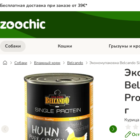
Бесплатная доставка при заказе от 39€*
Собаки
Кошки
Грызуны и кр
Откройте меню категории: Собаки
Откройте меню к
Собаки
Влажный корм
Belcando
Экономупаковка Belcando Sin
Эк
Bel
Pro
г
Курица
Ост