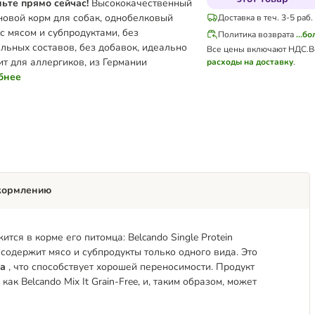
ьте прямо сейчас!
Высококачественный
новой корм для собак, однобелковый
Доставка в теч. 3-5 раб.
с мясом и субпродуктами, без
Политика возврата
...б
ельных составов, без добавок, идеально
Все цены включают НДС.
В
ит для аллергиков, из Германии
расходы на доставку
.
бнее
кормлению
ится в корме его питомца: Belcando Single Protein
содержит мясо и субпродукты только одного вида. Это
ка
, что способствует хорошей переносимости. Продукт
м как Belcando Mix It Grain-Free, и, таким образом, может