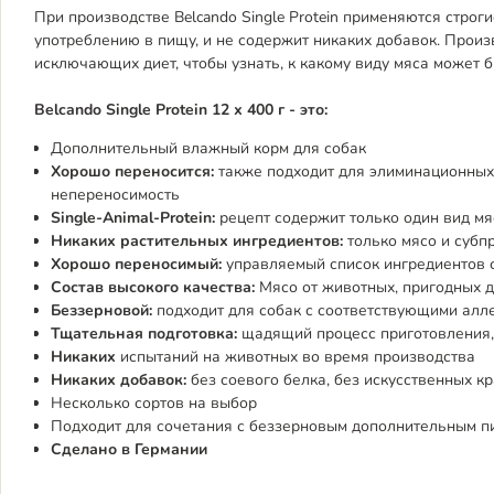
При производстве Belcando Single Protein применяются строг
употреблению в пищу, и не содержит никаких добавок. Прои
исключающих диет, чтобы узнать, к какому виду мяса может б
Belcando Single Protein 12 х 400 г - это:
Дополнительный влажный корм для собак
Хорошо переносится:
также подходит для элиминационных
непереносимость
Single-Animal-Protein:
рецепт содержит только один вид мя
Никаких растительных ингредиентов:
только мясо и субп
Хорошо переносимый:
управляемый список ингредиентов 
Состав высокого качества:
Мясо от животных, пригодных д
Беззерновой:
подходит для собак с соответствующими алл
Тщательная подготовка:
щадящий процесс приготовления,
Никаких
испытаний на животных во время производства
Никаких добавок:
без соевого белка, без искусственных к
Несколько сортов на выбор
Подходит для сочетания с беззерновым дополнительным пита
Сделано в Германии