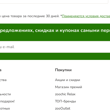
цена товара за последние 30 дней. *
Применяются условия доста
предложениях, скидках и купонах самыми пе
a
Покупки
ства
Акции и скидки
Магазин премий
ьности
zoochic Relax
 подарок!
ТОП-бренды
отных
zooOutlet