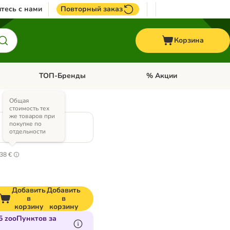
тесь с нами
Повторный заказ
Корзина
ТОП-Бренды
% Акции
ории: Птицы
Откройте меню категории: + VET корма
Откройте меню категории
Общая
стоимость тех
же товаров при
покупке по
отдельности
38 €
Добавить
Добавить
в
в
корзину
корзину
5 zooПунктов за