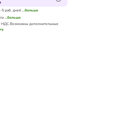
р
3-5 раб. дней
...больше
та
...больше
 НДС.
Возможны дополнительные
ку
.