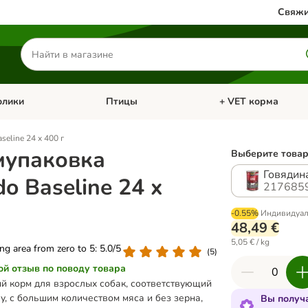
Свяжи
Поиск
товаров
олики
Птицы
+ VET корма
атегории: Кошки
Откройте меню категории: Грызуны и кролики
Откройте меню катег
eline 24 x 400 г
мупаковка
Выберите товар
Говядин
o Baseline 24 x
2176859
-0.55%
Индивидуал
48,49 €
5,05 € / kg
ing area from zero to 5: 5.0/5
(
5
)
ой отзыв по поводу товара
й корм для взрослых собак, соответствующий
у, с большим количеством мяса и без зерна,
Вы получа