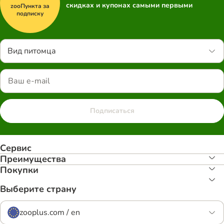
скидках и купонах самыми первыми
zooПункта за
подписку
Вид питомца
Подписаться
Сервис
Преимуществa
Покупки
Выберите страну
zooplus.com / en