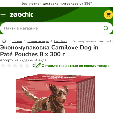
Бесплатная доставка при заказе от 39€*
Каталог
меню
Поиск
товаров
Собаки
Влажный корм
Carnilove
Экономупаковка Carnilove Do
Экономупаковка Carnilove Dog in
Paté Pouches 8 x 300 г
Ассорти из индейки (4 вида)
Оставьте свой отзыв по поводу товара
(
0
)