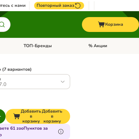
тесь с нами
Повторный заказ
Корзина
ТОП-Бренды
% Акции
ории: Птицы
Откройте меню категории: + VET корма
Откройте меню категории
 (7 вариантов)
а
7.0
Добавить
Добавить
в
в
корзину
корзину
аете 61 zooПунктов за
р