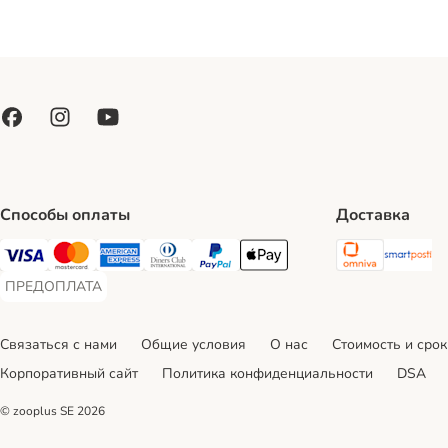
Способы оплаты
Доставка
Omniva S
Sm
Visa Payment Method
Mastercard Payment Method
American Express Payment Method
Diners Club Payment Method
PayPal Payment Method
Apple Pay Payment Method
ПРЕДОПЛАТА
ПРЕДОПЛАТА Payment Method
Связаться с нами
Общие условия
О нас
Стоимость и срок
Корпоративный сайт
Политика конфиденциальности
DSA
© zooplus SE
2026