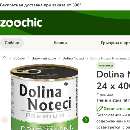
Бесплатная доставка при заказе от 39€*
Собаки
Кошки
Грызуны и кр
Откройте меню категории: Собаки
Откройте меню к
Собаки
Влажный корм
Dolina Noteci
Dolina Noteci Premium, 2
новинка
Dolina 
24 х 40
Оленина
This is a stars rat
Оставьте сво
Безглютеновый в
содержанием мяс
усваивается, с 