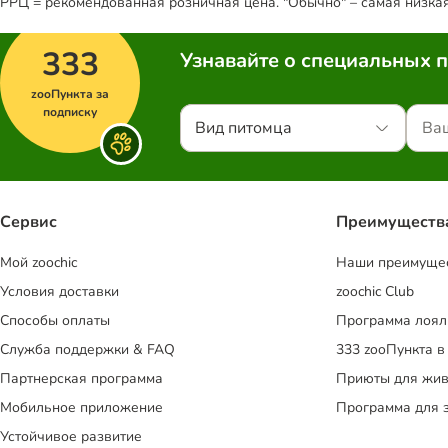
РРЦ = рекомендованная розничная цена. "Обычно" – самая низкая 
333
Узнавайте о специальных 
zooПункта за
подписку
Вид питомца
Сервис
Преимуществ
Mой zoochic
Наши преимуще
Условия доставки
zoochic Club
Способы оплаты
Программа лоял
Служба поддержки & FAQ
333 zooПункта в
Партнерская программа
Приюты для жив
Мобильное приложение
Программа для 
Устойчивое развитие