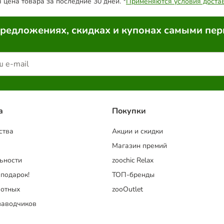
цена товара за последние 30 дней. *
Применяются условия доста
предложениях, скидках и купонах самыми пе
a
Покупки
ства
Акции и скидки
Магазин премий
ьности
zoochic Relax
 подарок!
ТОП-бренды
отных
zooOutlet
заводчиков