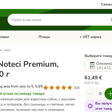
Свяжи
Поиск
товаров
олики
Птицы
+ VET корма
атегории: Кошки
Откройте меню категории: Грызуны и кролики
Откройте меню катег
4 х 400 г
Выберите товар
Noteci Premium,
Оленин
191431
0 г
61,49 €
6,41 € / kg
ing area from zero to 5: 5.0/5
(
11
)
й отзыв по поводу товара
лажный корм для взрослых собак, с высоким
Вы получ
а и потрохов, без пшеницы и глютена, легко
этот това
базиликом, льняным маслом и семенами