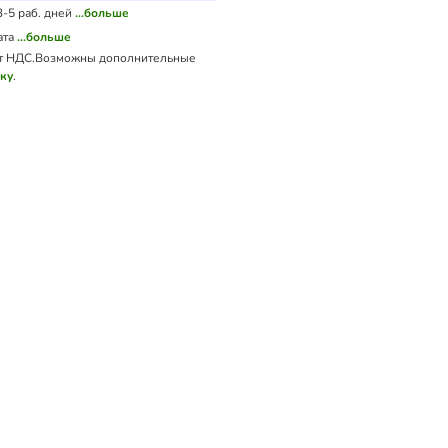
3-5 раб. дней
...больше
ата
...больше
т НДС.
Возможны дополнительные
вку
.