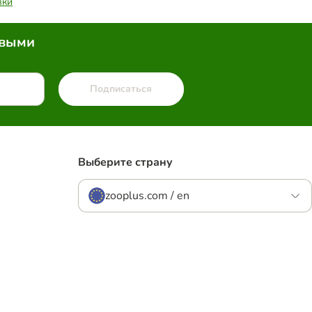
вки
рвыми
Подписаться
Выберите страну
zooplus.com / en