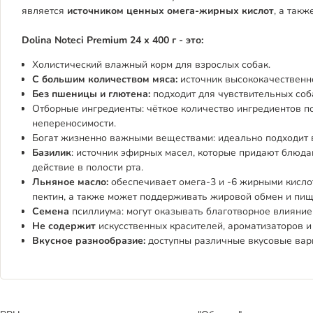
является
источником ценных омега-жирных кислот
, а такж
Dolina Noteci Premium 24 х 400 г - это:
Холистический влажный корм для взрослых собак.
С большим количеством мяса:
источник высококачественно
Без пшеницы и глютена:
подходит для чувствительных со
Отборные ингредиенты: чёткое количество ингредиентов п
непереносимости.
Богат жизненно важными веществами: идеально подходит в
Базилик
: источник эфирных масел, которые придают блюда
действие в полости рта.
Льняное масло:
обеспечивает омега-3 и -6 жирными кисл
пектин, а также может поддерживать жировой обмен и пи
Семена
псиллиума: могут оказывать благотворное влияни
Не содержит
искусственных красителей, ароматизаторов и
Вкусное разнообразие:
доступны различные вкусовые вар