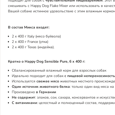
подходит для собак с
чувствительным пищеварением
. Этот
смешивать с Happy Dog Flake Mixer или использовать в каче
Вашей собаке истинное удовольствие с этим влажным кормом
В состав Микса входят:
2 x 400 г Italy (мясо буйвола)
2 x 400 г France (утка)
2 x 400 г Texas (индейка).
Кратко о Happy Dog Sensible Pure, 6 x 400 г:
Сбалансированный влажный корм для взрослых собак
Идеально подходит для собак
с пищевой непереносимост
Используется
свежее мясо
животных местного происхожд
Один источник животного белка
: только один вид мяса на
Произведено
в Германии
Не содержит
: злаков, сои, сахара, консервантов и искусс
С витаминами
: целостный и полноценный состав, поддерж