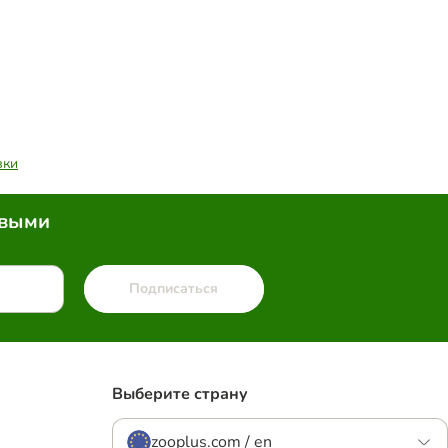
вки
рвыми
Подписаться
Выберите страну
zooplus.com / en