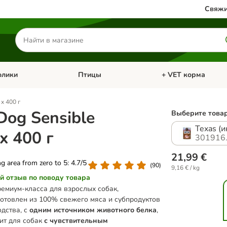
Свяжи
Поиск
товаров
олики
Птицы
+ VET корма
атегории: Кошки
Откройте меню категории: Грызуны и кролики
Откройте меню катег
 x 400 г
Dog Sensible
Выберите товар
Texas (
 x 400 г
301916
21,99 €
ing area from zero to 5: 4.7/5
(
90
)
9,16 € / kg
й отзыв по поводу товара
емиум-класса для взрослых собак,
зготовлен из 100% свежего мяса и субпродуктов
одства, с
одним источником животного белка
,
ит для собак
с чувствительным