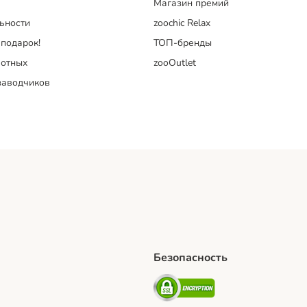
Магазин премий
ьности
zoochic Relax
 подарок!
ТОП-бренды
отных
zooOutlet
заводчиков
Безопасность
hipping Method
artPosti Shipping Method
Security