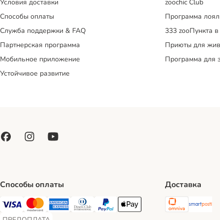
Условия доставки
zoochic Club
Способы оплаты
Программа лоял
Служба поддержки & FAQ
333 zooПункта в
Партнерская программа
Приюты для жив
Мобильное приложение
Программа для 
Устойчивое развитие
Способы оплаты
Доставка
Omniva S
Sm
Visa Payment Method
Mastercard Payment Method
American Express Payment Method
Diners Club Payment Method
PayPal Payment Method
Apple Pay Payment Method
ПРЕДОПЛАТА