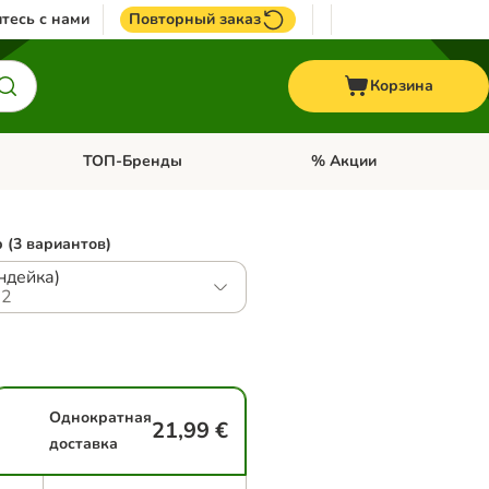
тесь с нами
Повторный заказ
Корзина
ТОП-Бренды
% Акции
ории: Птицы
Откройте меню категории: + VET корма
Откройте меню категории
 (3 вариантов)
индейка)
.2
Однократная
21,99 €
доставка