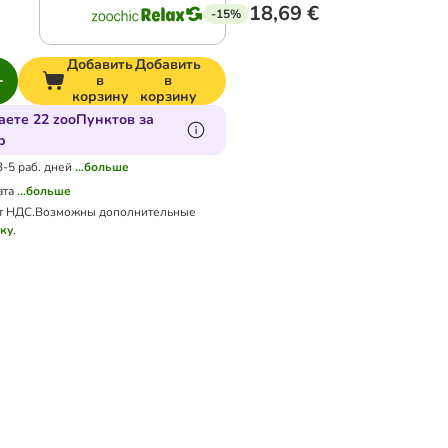
18,69 €
-15%
Добавить
Добавить
в
в
корзину
корзину
аете 22 zooПунктов за
р
3-5 раб. дней
...больше
ата
...больше
т НДС.
Возможны дополнительные
вку
.