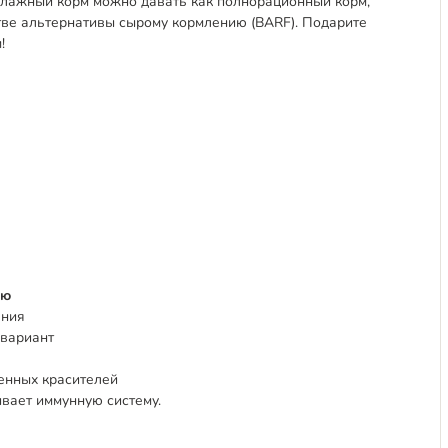
 влажный корм можно давать как полнорационный корм,
стве альтернативы сырому кормлению (BARF). Подарите
!
ью
ения
 вариант
твенных красителей
ивает иммунную систему.