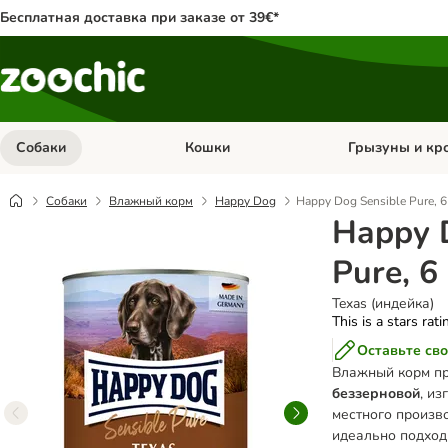
Бесплатная доставка при заказе от 39€*
Собаки
Кошки
Грызуны и кр
Откройте меню категории: Собаки
Откройте меню к
Собаки
Влажный корм
Happy Dog
Happy Dog Sensible Pure, 6
Happy 
Pure, 6
Texas (индейка)
This is a stars rat
Оставьте сво
Влажный корм пр
беззерновой
, и
местного произв
идеально подход