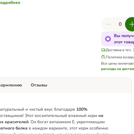
подробнее
Вы получ
этот това
Доставка в теч. 
Политика возвр
Все цены включаю
расходы на доста
кормлению
Отзывы
 натуральный и чистый вкус благодаря
100%
оставщиков! Этот восхитительный влажный корм
не
ых красителей
. Он богат витамином Е, укрепляющим
отного белка
в каждом варианте, этот корм особенно