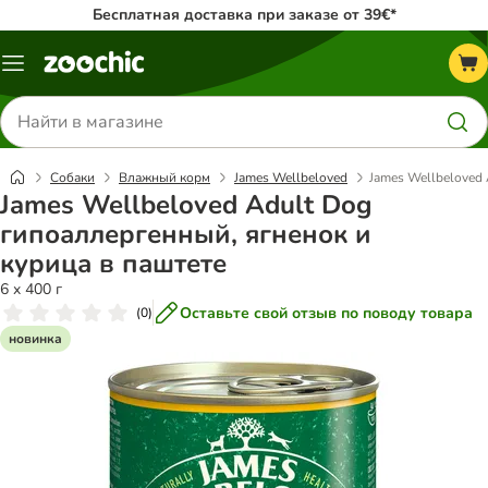
Бесплатная доставка при заказе от 39€*
Каталог
меню
Поиск
товаров
Собаки
Влажный корм
James Wellbeloved
James Wellbeloved
James Wellbeloved Adult Dog
гипоаллергенный, ягненок и
курица в паштете
6 x 400 г
Оставьте свой отзыв по поводу товара
(
0
)
новинка