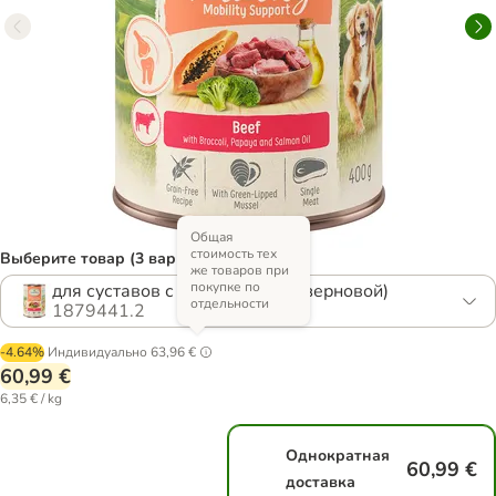
Общая
стоимость тех
Выберите товар (3 вариантов)
же товаров при
покупке по
для суставов с говядиной (беззерновой)
отдельности
1879441.2
-4.64%
Индивидуально
63,96 €
60,99 €
6,35 € / kg
Однократная
60,99 €
доставка