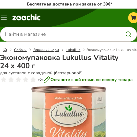
Бесплатная доставка при заказе от 39€*
Каталог
меню
Поиск
товаров
Собаки
Влажный корм
Lukullus
Экономупаковка Lukullus Vital
Экономупаковка Lukullus Vitality
24 x 400 г
для суставов с говядиной (беззерновой)
Оставьте свой отзыв по поводу товара
(
0
)