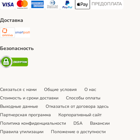
ПРЕДОПЛАТА
ПРЕДОПЛАТА Payment
Visa Payment Method
Mastercard Payment Method
American Express Payment Method
Diners Club Payment Method
PayPal Payment Method
Apple Pay Payment Method
Доставка
Omniva Shipping Method
SmartPosti Shipping Method
Безопасность
Security
Связаться с нами
Общие условия
О нас
Стоимость и сроки доставки
Cпособы оплаты
Выходные данные
Отказаться от договора здесь
Партнерская программа
Корпоративный сайт
Политика конфиденциальности
DSA
Вакансии
Правила утилизации
Положение о доступности