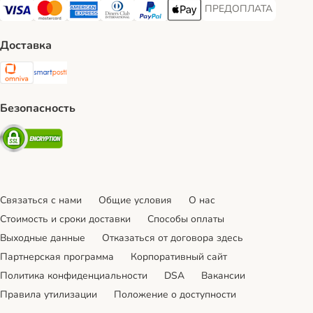
ПРЕДОПЛАТА
ПРЕДОПЛАТА Payment
Visa Payment Method
Mastercard Payment Method
American Express Payment Method
Diners Club Payment Method
PayPal Payment Method
Apple Pay Payment Method
Доставка
Omniva Shipping Method
SmartPosti Shipping Method
Безопасность
Security
Связаться с нами
Общие условия
О нас
Стоимость и сроки доставки
Cпособы оплаты
Выходные данные
Отказаться от договора здесь
Партнерская программа
Корпоративный сайт
Политика конфиденциальности
DSA
Вакансии
Правила утилизации
Положение о доступности