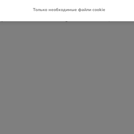
Только необходимые файли cookie
ception has occurred while loading
www.zoochic-eu.ru
(see the
brow