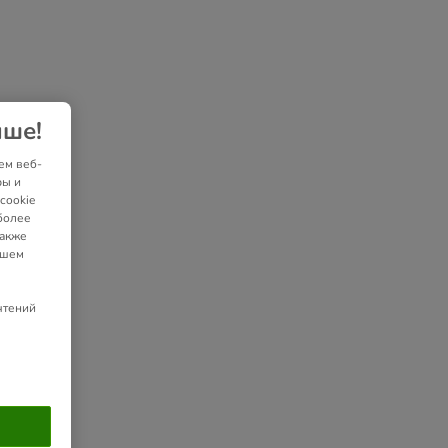
чше!
ем веб-
ры и
cookie
более
также
ашем
чтений