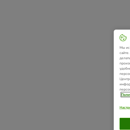
Мы ис
сайте
делат
произ
удобн
персо
Центр
инфор
персо
Поли
Настр