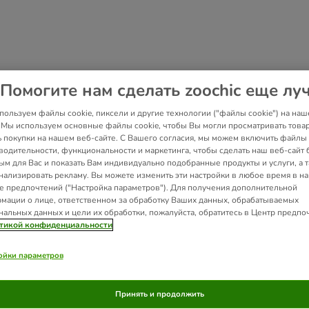
Помогите нам сделать zoochic еще лу
пользуем файлы cookie, пиксели и другие технологии ("файлы cookie") на наш
. Мы используем основные файлы cookie, чтобы Вы могли просматривать това
ь покупки на нашем веб-сайте. С Вашего согласия, мы можем включить файлы 
водительности, функциональности и маркетинга, чтобы сделать наш веб-сайт 
ым для Вас и показать Вам индивидуально подобранные продукты и услуги, а 
нализировать рекламу. Вы можете изменить эти настройки в любое время в н
е предпочтений ("Настройка параметров"). Для получения дополнительной
мации о лице, ответственном за обработку Ваших данных, обрабатываемых
нальных данных и цели их обработки, пожалуйста, обратитесь в Центр предпо
тикой конфиденциальности
ойки параметров
Принять и продолжить