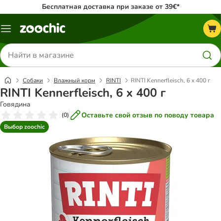
Бесплатная доставка при заказе от 39€*
Каталог
меню
Поиск
товаров
Собаки
Влажный корм
RINTI
RINTI Kennerfleisch, 6 x 400 г
RINTI Kennerfleisch, 6 x 400 г
Говядина
Оставьте свой отзыв по поводу товара
(
0
)
Выбор zoochic