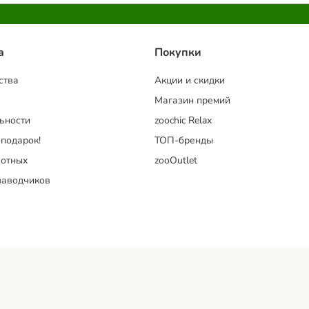
a
Покупки
ства
Акции и скидки
Магазин премий
ьности
zoochic Relax
 подарок!
ТОП-бренды
отных
zooOutlet
заводчиков