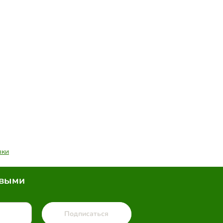
вки
рвыми
Подписаться