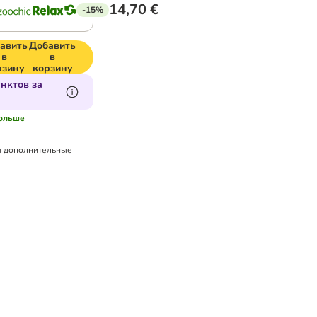
14,70 €
-15%
авить
Добавить
в
в
рзину
корзину
нктов за
больше
 дополнительные