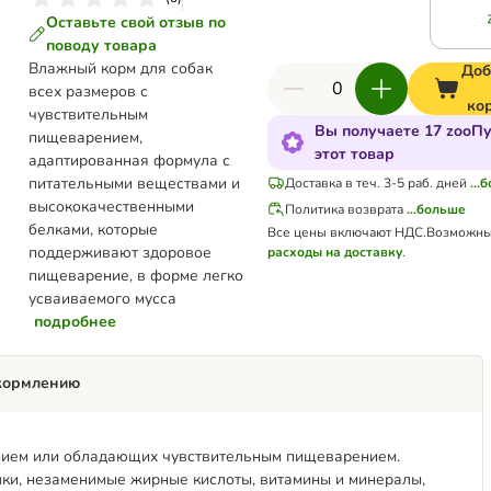
Оставьте свой отзыв по
поводу товара
Влажный корм для собак
Доб
всех размеров с
ко
чувствительным
Вы получаете 17 zooПу
пищеварением,
этот товар
адаптированная формула с
питательными веществами и
Доставка в теч. 3-5 раб. дней
...
высококачественными
Политика возврата
...больше
белками, которые
Все цены включают НДС.
Возможны
поддерживают здоровое
расходы на доставку
.
пищеварение, в форме легко
усваиваемого мусса
подробнее
кормлению
ением или обладающих чувствительным пищеварением.
ки, незаменимые жирные кислоты, витамины и минералы,