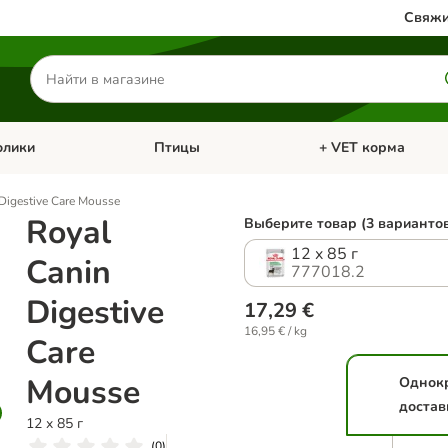
Свяжи
Поиск
товаров
олики
Птицы
+ VET корма
атегории: Кошки
Откройте меню категории: Грызуны и кролики
Откройте меню катег
Digestive Care Mousse
Royal
Выберите товар (3 варианто
12 x 85 г
Canin
777018.2
Digestive
17,29 €
16,95 € / kg
Care
Mousse
Однок
достав
12 x 85 г
(
0
)