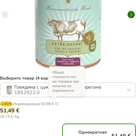
Общая
стоимость тех
Выберите товар (4 вариантов)
же товаров при
покупке по
Говядина с цуккини, тыквой и орегано
отдельности
1852922.0
-2.81%
Индивидуально
52,98 €
51,49 €
10,73 € / kg
Однократная