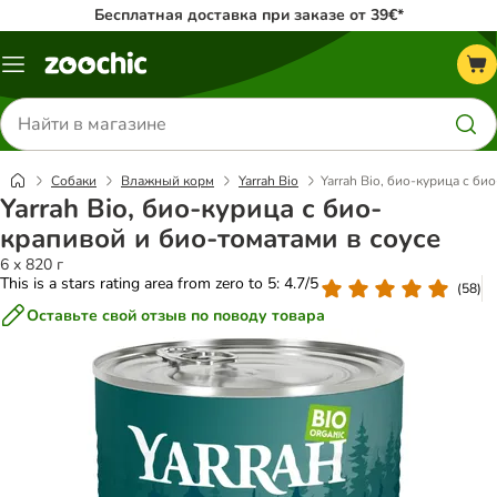
Бесплатная доставка при заказе от 39€*
Каталог
меню
Поиск
товаров
Собаки
Влажный корм
Yarrah Bio
Yarrah Bio, био-курица с би
Yarrah Bio, био-курица с био-
крапивой и био-томатами в соусе
6 x 820 г
This is a stars rating area from zero to 5: 4.7/5
(
58
)
Оставьте свой отзыв по поводу товара