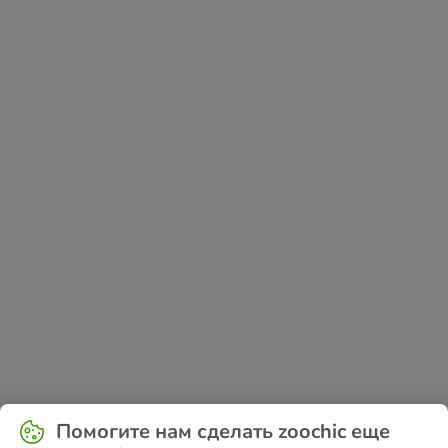
Application error: a
client
-side exception has occurred while
Помогите нам сделать zoochic еще
loading
www.zoochic-eu.ru
(see the
browser console
for more