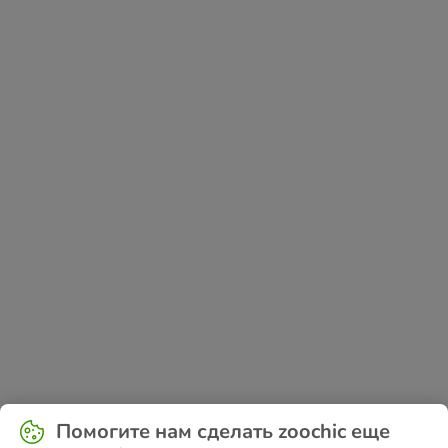
Application error: a
client
-side exception has occurred while
Помогите нам сделать zoochic еще
loading
www.zoochic-eu.ru
(see the
browser console
for more