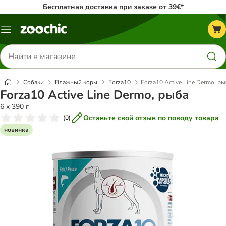
Бесплатная доставка при заказе от 39€*
Каталог
меню
Поиск
товаров
Собаки
Влажный корм
Forza10
Forza10 Active Line Dermo, р
Forza10 Active Line Dermo, рыба
6 x 390 г
Оставьте свой отзыв по поводу товара
(
0
)
новинка