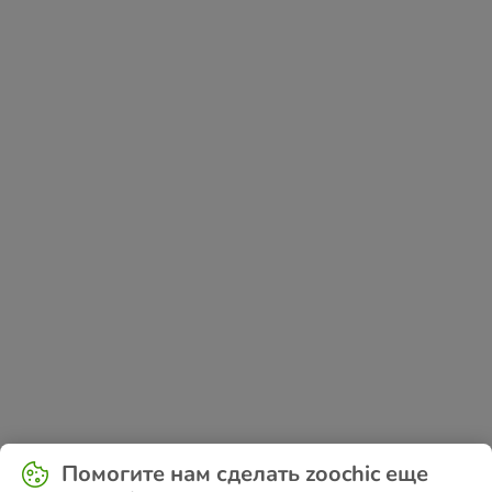
Application error: a
client
-side exception has occurred while
Помогите нам сделать zoochic еще
loading
www.zoochic-eu.ru
(see the
browser console
for more