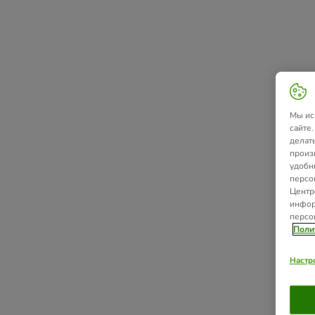
Мы ис
сайте
делат
произ
удобн
персо
Центр
инфор
персо
Поли
Настр