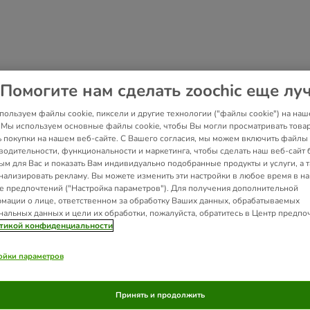
Помогите нам сделать zoochic еще лу
пользуем файлы cookie, пиксели и другие технологии ("файлы cookie") на наш
. Мы используем основные файлы cookie, чтобы Вы могли просматривать това
ь покупки на нашем веб-сайте. С Вашего согласия, мы можем включить файлы 
водительности, функциональности и маркетинга, чтобы сделать наш веб-сайт 
ым для Вас и показать Вам индивидуально подобранные продукты и услуги, а 
нализировать рекламу. Вы можете изменить эти настройки в любое время в н
е предпочтений ("Настройка параметров"). Для получения дополнительной
мации о лице, ответственном за обработку Ваших данных, обрабатываемых
нальных данных и цели их обработки, пожалуйста, обратитесь в Центр предпо
тикой конфиденциальности
ойки параметров
Принять и продолжить