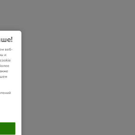
чше!
ем веб-
ры и
cookie
более
также
ашем
чтений