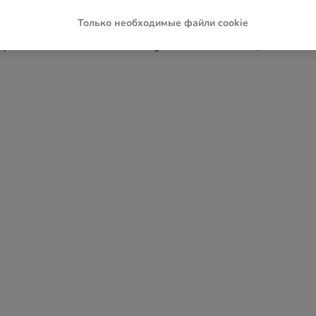
Только необходимые файли cookie
ception has occurred while loading
www.zoochic-eu.ru
(see the
brow