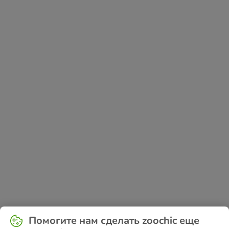
Application error: a
client
-side exception has occurred while
Помогите нам сделать zoochic еще
loading
www.zoochic-eu.ru
(see the
browser console
for more