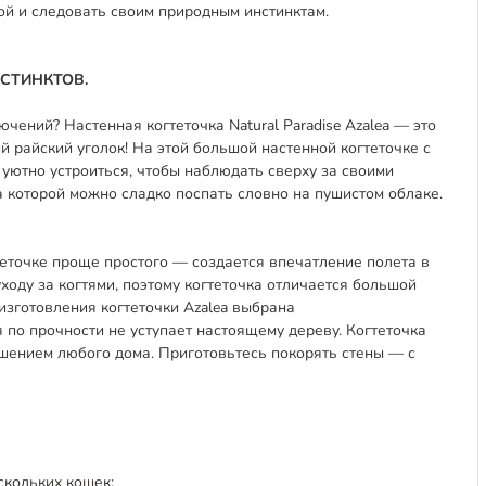
ой и следовать своим природным инстинктам.
СТИНКТОВ.
чений? Настенная когтеточка Natural Paradise Azalea — это
й райский уголок! На этой большой настенной когтеточке с
уютно устроиться, чтобы наблюдать сверху за своими
 которой можно сладко поспать словно на пушистом облаке.
теточке проще простого — создается впечатление полета в
ходу за когтями, поэтому когтеточка отличается большой
изготовления когтеточки Azalea выбрана
я по прочности не уступает настоящему дереву. Когтеточка
рашением любого дома. Приготовьтесь покорять стены — с
скольких кошек;