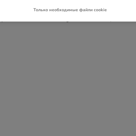
Только необходимые файли cookie
ception has occurred while loading
www.zoochic-eu.ru
(see the
brow