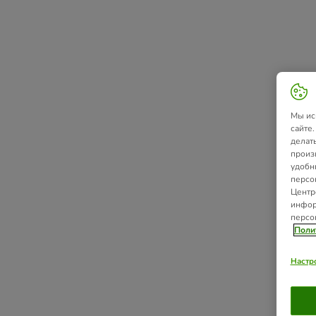
Мы ис
сайте
делат
произ
удобн
персо
Центр
инфор
персо
Поли
Настр