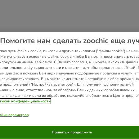
Помогите нам сделать zoochic еще лу
пользуем файлы cookie, пиксели и другие технологии ("файлы cookie") на наш
. Мы используем основные файлы cookie, чтобы Вы могли просматривать това
ь покупки на нашем веб-сайте. С Вашего согласия, мы можем включить файлы 
водительности, функциональности и маркетинга, чтобы сделать наш веб-сайт 
ым для Вас и показать Вам индивидуально подобранные продукты и услуги, а 
нализировать рекламу. Вы можете изменить эти настройки в любое время в н
е предпочтений ("Настройка параметров"). Для получения дополнительной
мации о лице, ответственном за обработку Ваших данных, обрабатываемых
нальных данных и цели их обработки, пожалуйста, обратитесь в Центр предпо
тикой конфиденциальности
ойки параметров
Принять и продолжить