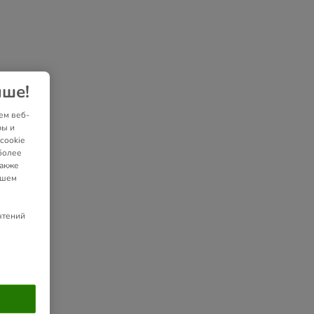
чше!
ем веб-
ры и
cookie
более
также
ашем
чтений