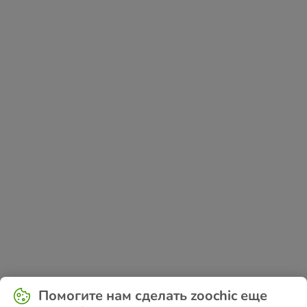
Application error: a
client
-side exception has occurred while
Помогите нам сделать zoochic еще
loading
www.zoochic-eu.ru
(see the
browser console
for more