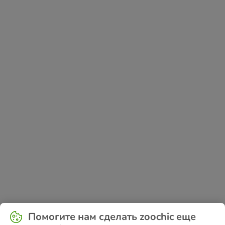
Application error: a
client
-side exception has occurred while
Помогите нам сделать zoochic еще
loading
www.zoochic-eu.ru
(see the
browser console
for more