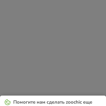
Application error: a
client
-side exception has occurred while
Помогите нам сделать zoochic еще
loading
www.zoochic-eu.ru
(see the
browser console
for more