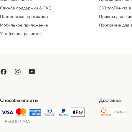
Служба поддержки & FAQ
333 zooПункта в
Партнерская программа
Приюты для жив
Мобильное приложение
Программа для 
Устойчивое развитие
Способы оплаты
Доставка
Omniva S
Sm
Visa Payment Method
Mastercard Payment Method
American Express Payment Method
Diners Club Payment Method
PayPal Payment Method
Apple Pay Payment Method
ПРЕДОПЛАТА
ПРЕДОПЛАТА Payment Method