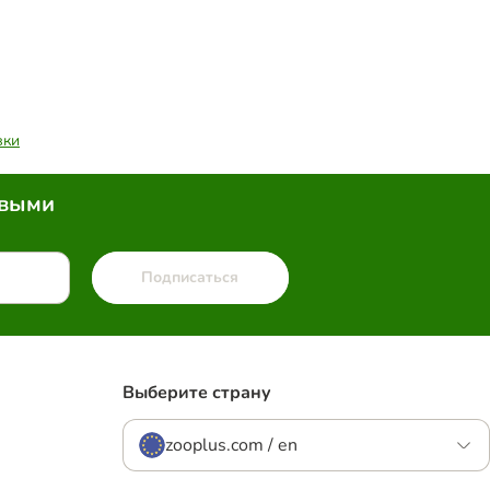
вки
рвыми
Подписаться
Выберите страну
zooplus.com / en