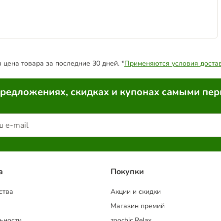
цена товара за последние 30 дней. *
Применяются условия доста
предложениях, скидках и купонах самыми пе
a
Покупки
ства
Акции и скидки
Магазин премий
ьности
zoochic Relax