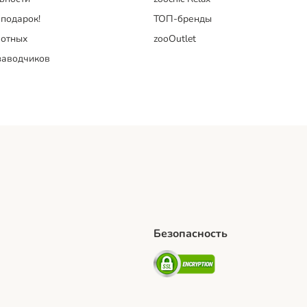
 подарок!
ТОП-бренды
отных
zooOutlet
заводчиков
Безопасность
hipping Method
artPosti Shipping Method
Security