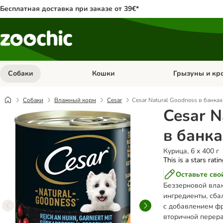
Бесплатная доставка при заказе от 39€*
Собаки
Кошки
Грызуны и кр
Откройте меню категории: Собаки
Откройте меню к
Собаки
Влажный корм
Cesar
Cesar Natural Goodness в банках
Cesar N
в банка
Курица, 6 x 400 г
This is a stars rati
Оставьте сво
Беззерновой вла
ингредиенты, сба
с добавлением фр
вторичной перер