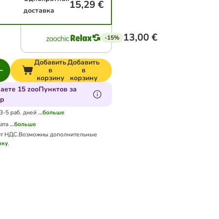
15,29 €
доставка
13,00 €
-15%
Добавить
Добавить
в
в
корзину
корзину
аете 15 zooПунктов за
ар
 3-5 раб. дней
...больше
ата
...больше
т НДС.
Возможны дополнительные
вку
.