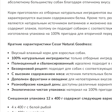
абсолютному большинству собак благодаря отличному вкусу.
Корм приготовлен из отборных натуральных ингредиентов выс
характеризуется высоким содержанием белка. Кроме того, р
являются натуральным источником витаминов и жизненно важ
содержит злаков, поэтому он подходит собакам с соответст
изготовлена ​​упаковка на 100% пригодна для вторичной пере
Краткие характеристики Cesar Natural Goodness:
Вкусный влажный корм для взрослых собак.
100% натуральные ингредиенты:
только отборные ингред
Полноценный и сбалансированный:
идеалено подходит в
Беззерновой рецепт:
подходит для собак с соответсвующ
С высоким содержанием мяса:
источник питательных бел
Дополнен фруктами и овощами:
для неповторимых вкусо
Разнообразие каждый день:
доступны различные вариант
Экологически чистая упаковка:
материал на 100% пригоде
Смешанная упаковка 12 x 400 г содержат следующие вариа
4 х 400 г с белой рыбой