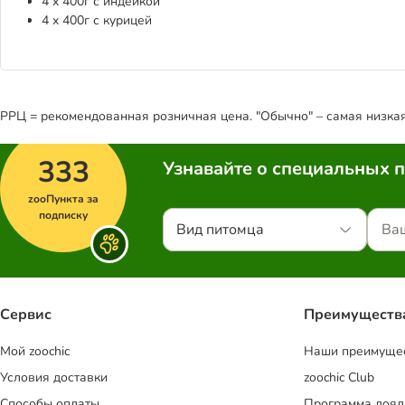
4 х 400г с индейкой
4 х 400г с курицей
РРЦ = рекомендованная розничная цена. "Обычно" – самая низкая 
333
Узнавайте о специальных 
zooПункта за
подписку
Вид питомца
Сервис
Преимуществ
Mой zoochic
Наши преимуще
Условия доставки
zoochic Club
Способы оплаты
Программа лоял