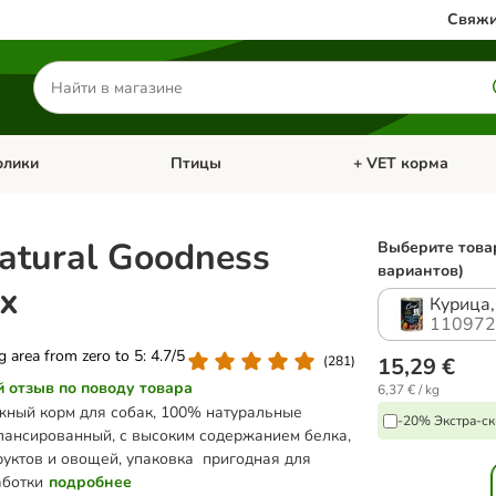
Свяжи
Поиск
товаров
олики
Птицы
+ VET корма
атегории: Кошки
Откройте меню категории: Грызуны и кролики
Откройте меню катег
atural Goodness
Выберите това
вариантов)
х
Курица,
110972
ng area from zero to 5: 4.7/5
(
281
)
15,29 €
й отзыв по поводу товара
6,37 € / kg
жный корм для собак, 100% натуральные
-20% Экстра-ск
лансированный, с высоким содержанием белка,
уктов и овощей, упаковка пригодная для
аботки
подробнее